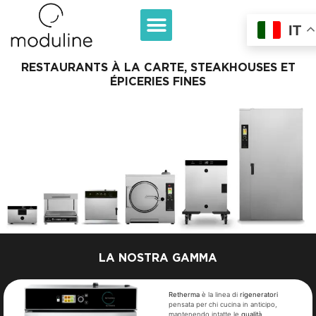
IT
RESTAURANTS À LA CARTE, STEAKHOUSES ET
ÉPICERIES FINES
LA NOSTRA GAMMA
Retherma
è la linea di
rigeneratori
pensata per chi cucina in anticipo,
mantenendo intatte le
qualità