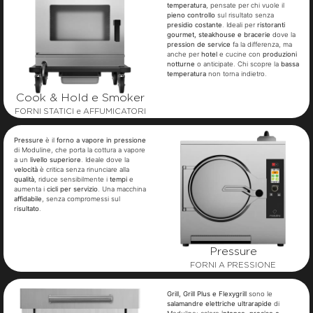
temperatura
, pensate per chi vuole il
pieno controllo
sul risultato senza
presidio costante
. Ideali per
ristoranti
gourmet, steakhouse e bracerie
dove la
pression de service
fa la differenza, ma
anche per
hotel
e cucine con
produzioni
notturne
o anticipate. Chi scopre la
bassa
temperatura
non torna indietro.
Cook & Hold e Smoker
FORNI STATICI e AFFUMICATORI
Pressure
è il
forno a vapore in pressione
di Moduline, che porta la cottura a vapore
a un
livello superiore
. Ideale dove la
velocità
è critica senza rinunciare alla
qualità
, riduce sensibilmente i
tempi
e
aumenta i
cicli per servizio
. Una macchina
affidabile
, senza compromessi sul
risultato
.
Pressure
FORNI A PRESSIONE
Grill, Grill Plus e Flexygrill
sono le
salamandre elettriche ultrarapide
di