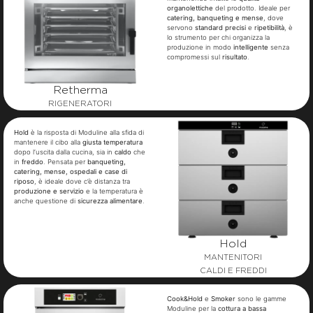
organolettiche
del prodotto. Ideale per
catering, banqueting e mense
, dove
servono
standard precisi
e
ripetibilità
, è
lo strumento per chi organizza la
produzione in modo
intelligente
senza
compromessi sul
risultato
.
Retherma
RIGENERATORI
Hold
è la risposta di Moduline alla sfida di
mantenere il cibo alla
giusta temperatura
dopo l’uscita dalla cucina, sia in
caldo
che
in
freddo
. Pensata per
banqueting,
catering, mense, ospedali e case di
riposo
, è ideale dove c’è distanza tra
produzione e servizio
e la temperatura è
anche questione di
sicurezza alimentare
.
Hold
MANTENITORI
CALDI E FREDDI
Cook&Hold
e
Smoker
sono le gamme
Moduline per la
cottura a bassa