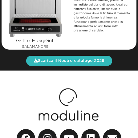
Moduline: calore
intenso, preciso e
immediato
sul piano di lavoro. Ideali per
ristoranti à la carte, steakhouse e
gastronomie
dove la
finitura al momento
e la
velocità
fanno la differenza,
funzionano perfettamente anche in
affiancamento ad altri forni
sotto
pressione di servizio
.
Grill e FlexyGrill
SALAMANDRE
Scarica il Nostro catalogo 2026