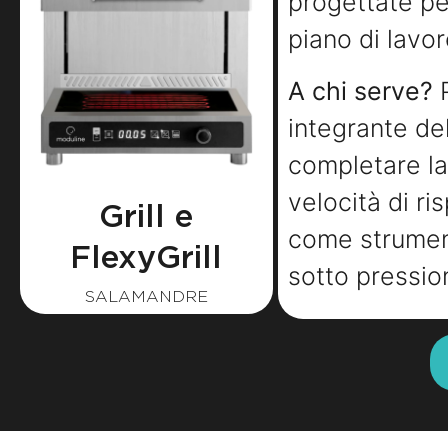
progettate pe
piano di lavor
A chi serve?
P
integrante de
completare la 
velocità di ri
Grill e
come strument
FlexyGrill
sotto pressio
SALAMANDRE