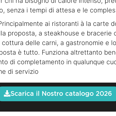
r chi ha bisogno di calore intenso, pr
o, senza i tempi di attesa e le complessi
rincipalmente ai ristoranti à la carte 
lla proposta, a steakhouse e bracerie
cottura delle carni, a gastronomie e lo
sposta è tutto. Funziona altrettanto ben
o di completamento in qualunque cuci
ne di servizio
Scarica il Nostro catalogo 2026