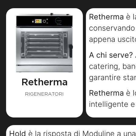
Retherma
è l
conservando i
appena uscito
A chi serve?
catering, ba
garantire stan
Retherma
Retherma
è l
RIGENERATORI
intelligente 
Hold
è la risposta di Moduline a una 