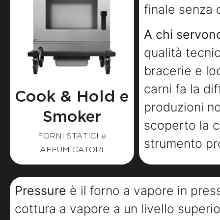
finale senza 
A chi servon
qualità tecni
bracerie e lo
carni fa la d
Cook & Hold e
produzioni no
Smoker
scoperto la c
FORNI STATICI e
strumento pr
AFFUMICATORI
Pressure
è il forno a vapore in pre
cottura a vapore a un livello superi