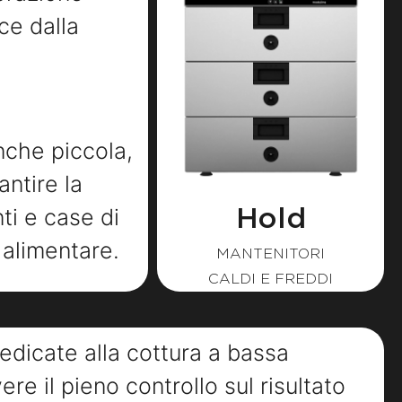
ce dalla
nche piccola,
ntire la
ti e case di
Hold
 alimentare.
MANTENITORI
CALDI E FREDDI
dicate alla cottura a bassa
e il pieno controllo sul risultato