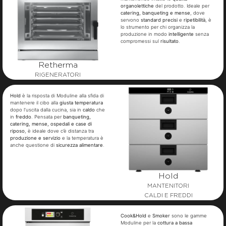
organolettiche
del prodotto. Ideale per
catering, banqueting e mense
, dove
servono
standard precisi
e
ripetibilità
, è
lo strumento per chi organizza la
produzione in modo
intelligente
senza
compromessi sul
risultato
.
Retherma
RIGENERATORI
Hold
è la risposta di Moduline alla sfida di
mantenere il cibo alla
giusta temperatura
dopo l’uscita dalla cucina, sia in
caldo
che
in
freddo
. Pensata per
banqueting,
catering, mense, ospedali e case di
riposo
, è ideale dove c’è distanza tra
produzione e servizio
e la temperatura è
anche questione di
sicurezza alimentare
.
Hold
MANTENITORI
CALDI E FREDDI
Cook&Hold
e
Smoker
sono le gamme
Moduline per la
cottura a bassa