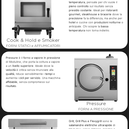
temperatura
, pensate per chi vuole il
pieno controllo
sul risultato senza
presidio costante
. Ideali per
ristoranti
gourmet, steakhouse e bracerie
dove la
precisione
fa la differenza, ma anche per
hotel
e cucine con
produzioni notturne
o
anticipate. Chi scopre la
bassa
temperatura
non torna indietro.
Cook & Hold e Smoker
FORNI STATICI e AFFUMICATORI
Pressure
è il
forno a vapore in pressione
di Moduline, che porta la cottura a vapore
a un
livello superiore
. Ideale dove la
velocità
è critica senza rinunciare alla
qualità
, riduce sensibilmente i
tempi
e
aumenta i
cicli per servizio
. Una macchina
affidabile
, senza compromessi sul
risultato
.
Pressure
FORNI A PRESSIONE
Grill, Grill Plus e Flexygrill
sono le
salamandre elettriche ultrarapide
di