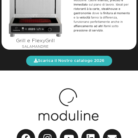
Moduline: calore
intenso, preciso e
immediato
sul piano di lavoro. Ideali per
ristoranti à la carte, steakhouse e
gastronomie
dove la
finitura al momento
e la
velocità
fanno la differenza,
funzionano perfettamente anche in
affiancamento ad altri forni
sotto
pressione di servizio
.
Grill e FlexyGrill
SALAMANDRE
Scarica il Nostro catalogo 2026