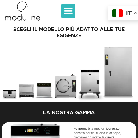
IT
SCEGLI IL MODELLO PIÙ ADATTO ALLE TUE
ESIGENZE
LA NOSTRA GAMMA
Retherma
è la linea di
rigeneratori
pensata per chi cucina in anticipo,
mantenendo intatte le
qualità