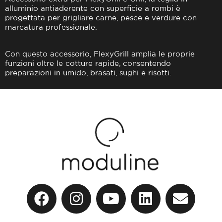
alluminio antiaderente con superficie a rombi è
progettata per grigliare carne, pesce e verdure con
marcatura professionale.
Con questo accessorio, FlexyGrill amplia le proprie
funzioni oltre le cotture rapide, consentendo
preparazioni in umido, brasati, sughi e risotti.