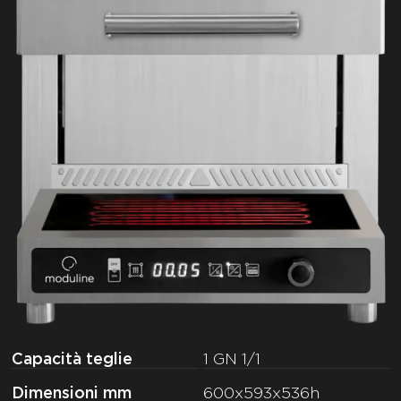
Capacità teglie
1 GN 1/1
Dimensioni mm
600x593x536h