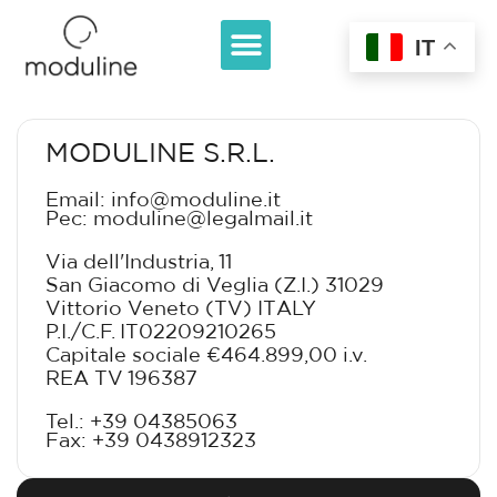
IT
MODULINE S.R.L.
Email: info@moduline.it
Pec: moduline@legalmail.it
Via dell'Industria, 11
San Giacomo di Veglia (Z.I.) 31029
Vittorio Veneto (TV) ITALY
P.I./C.F. IT02209210265
Capitale sociale €464.899,00 i.v.
REA TV 196387
Tel.: +39 04385063
Fax: +39 0438912323