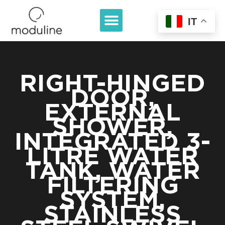
IT
RIGHT-HINGED
DOOR,
EXTERNAL
SHOWER,
INTEGRATED 3-
LITRE WATER
TANK, WATER
FILTERING
SYSTEM,
STAINLESS