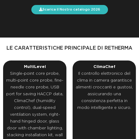
Scarica il Nostro catalogo 2026
LE CARATTERISTICHE PRINCIPALE DI RETHERMA
MultiLevel
ClimaChef
Single-point core probe,
Il controllo elettronico del
multi-point core probe, fine-
clima in camera garantisce
needle core probe, USB
alimenti croccanti e gustosi,
port for saving HACCP data,
assicurando una
ClimaChef (humidity
consistenza perfetta in
control), dual-speed
modo intelligente e sicuro.
ventilation system, right-
hand hinged door, glass
door with chamber lighting,
stacking installation kit, wall