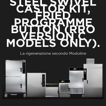
STEEL SWIVEL
CASTOR KIT,
FRIED
PROGRAMME
BUTTON (RRO
VERSION C
MODELS ONLY).
La rigenerazione secondo Moduline